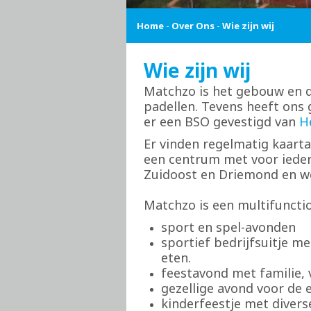
Home
-
Over Ons
-
Wie zijn wij
Wie zijn wij
Matchzo is het gebouw en de
padellen. Tevens heeft ons
er een BSO gevestigd van
H
Er vinden regelmatig kaarta
een centrum met voor ieder
Zuidoost en Driemond en we
Matchzo is een multifuncti
sport en spel-avonden
sportief bedrijfsuitje me
eten.
feestavond met familie,
gezellige avond voor de 
kinderfeestje met diverse