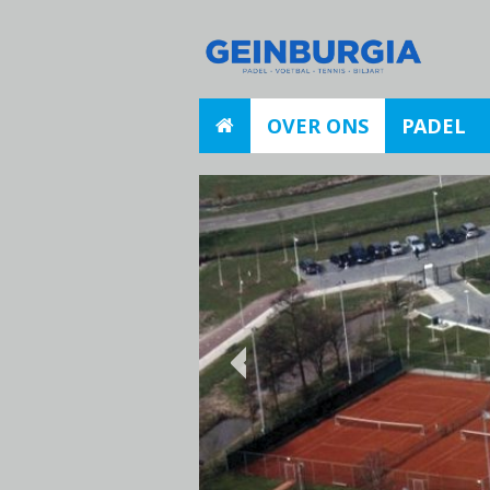
OVER ONS
PADEL
