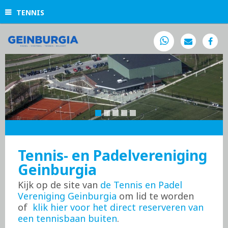
TENNIS
Tennis- en Padelvereniging
Geinburgia
Kijk op de site van
de Tennis en Padel
Vereniging Geinburgia
om lid te worden
of
klik hier voor het direct reserveren van
een tennisbaan buiten
.